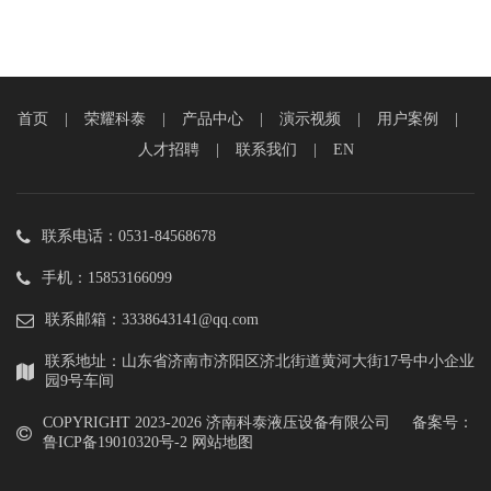
首页
|
荣耀科泰
|
产品中心
|
演示视频
|
用户案例
|
人才招聘
|
联系我们
|
EN
联系电话：0531-84568678
手机：15853166099
联系邮箱：3338643141@qq.com
联系地址：山东省济南市济阳区济北街道黄河大街17号中小企业
园9号车间
COPYRIGHT 2023-
2026 济南科泰液压设备有限公司 备案号：
鲁ICP备19010320号-2
网站地图